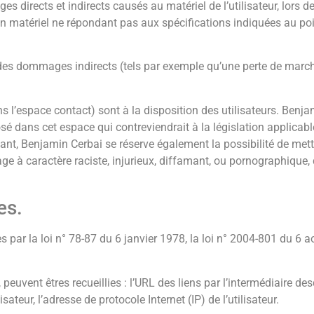
irects et indirects causés au matériel de l’utilisateur, lors de
’un matériel ne répondant pas aux spécifications indiquées au poin
des dommages indirects (tels par exemple qu’une perte de march
s l’espace contact) sont à la disposition des utilisateurs. Benjam
 dans cet espace qui contreviendrait à la législation applicable
éant, Benjamin Cerbai se réserve également la possibilité de mett
e à caractère raciste, injurieux, diffamant, ou pornographique, q
es.
ar la loi n° 78-87 du 6 janvier 1978, la loi n° 2004-801 du 6 aoû
, peuvent êtres recueillies : l’URL des liens par l’intermédiaire de
lisateur, l’adresse de protocole Internet (IP) de l’utilisateur.