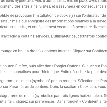
de liens hypertextes vers d’autres sites, mis en place avec l’aut
e contenu des sites ainsi visités, et n’assumera en conséquence a
tible de provoquer l’installation de cookie(s) sur l’ordinateur de l
tilisateur, mais qui enregistre des informations relatives à la navi
érieure sur le site, et ont également vocation à permettre divers
é d’accéder à certains services. L’utilisateur peut toutefois conf
rouage en haut a droite) / options internet. Cliquez sur Confiden
 bouton Firefox, puis aller dans l’onglet Options. Cliquer sur l’on
tres personnalisés pour l’historique. Enfin décochez-la pour désa
ictogramme de menu (symbolisé par un rouage). Sélectionnez Para
ez sur Paramètres de contenu. Dans la section « Cookies », vous
ictogramme de menu (symbolisé par trois lignes horizontales). 
ialité », cliquez sur préférences. Dans l’onglet « Confidentialit