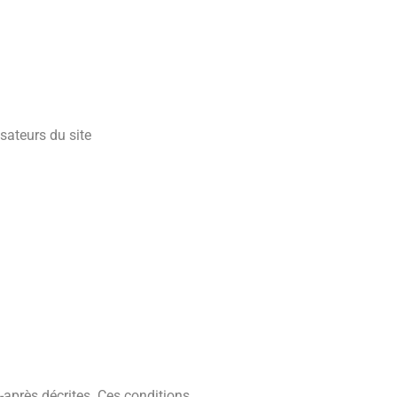
isateurs du site
i-après décrites. Ces conditions